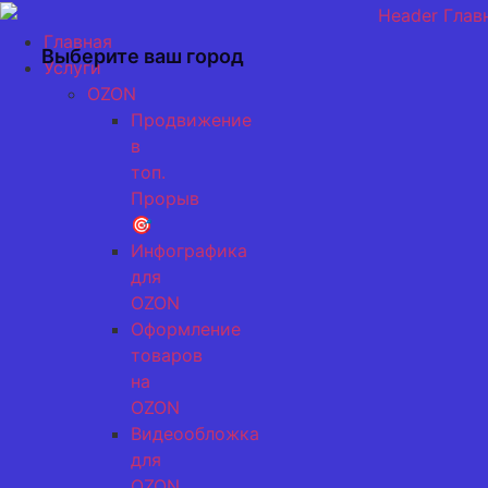
Перейти
к
Главная
Выберите ваш город
содержимому
Услуги
OZON
Продвижение
в
топ.
Прорыв
🎯
Инфографика
для
OZON
Оформление
товаров
на
OZON
Видеообложка
для
OZON