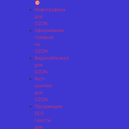
🎯
Инфографика
для
OZON
Оформление
товаров
на
OZON
Видеообложка
для
OZON
Rich-
контент
для
OZON
Продающие
SEO
тексты
для