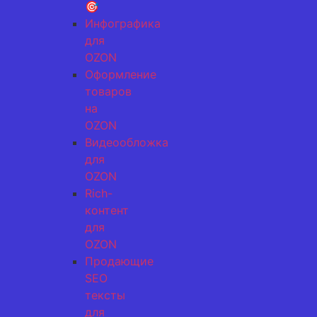
🎯
Инфографика
для
OZON
Оформление
товаров
на
OZON
Видеообложка
для
OZON
Rich-
контент
для
OZON
Продающие
SEO
тексты
для