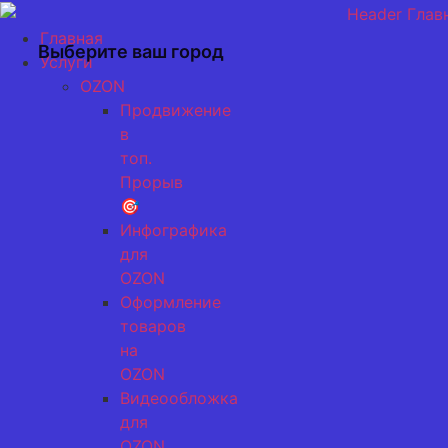
Перейти
к
Главная
Выберите ваш город
содержимому
Услуги
OZON
Продвижение
в
топ.
Прорыв
🎯
Инфографика
для
OZON
Оформление
товаров
на
OZON
Видеообложка
для
OZON