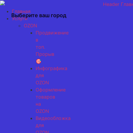
Перейти
к
Главная
Выберите ваш город
содержимому
Услуги
OZON
Продвижение
в
топ.
Прорыв
🎯
Инфографика
для
OZON
Оформление
товаров
на
OZON
Видеообложка
для
OZON