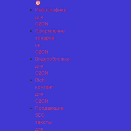
🎯
Инфографика
для
OZON
Оформление
товаров
на
OZON
Видеообложка
для
OZON
Rich-
контент
для
OZON
Продающие
SEO
тексты
для