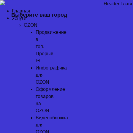
Перейти
к
Главная
Выберите ваш город
содержимому
Услуги
OZON
Продвижение
в
топ.
Прорыв
🎯
Инфографика
для
OZON
Оформление
товаров
на
OZON
Видеообложка
для
OZON