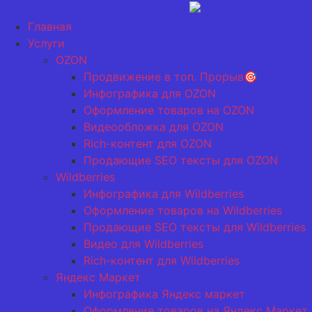
Перейти
к
Главная
содержимому
Услуги
OZON
Продвижение в топ. Прорыв🎯
Инфографика для OZON
Оформление товаров на OZON
Видеообложка для OZON
Rich-контент для OZON
Продающие SEO тексты для OZON
Wildberries
Инфографика для Wildberries
Оформление товаров на Wildberries
Продающие SEO тексты для Wildberries
Видео для Wildberries
Rich-контент для Wildberries
Яндекс Маркет
Инфографика Яндекс маркет
Оформление товаров на Яндекс Маркет