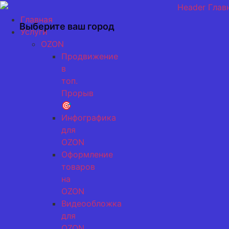
Перейти
к
Главная
Выберите ваш город
содержимому
Услуги
OZON
Продвижение
в
топ.
Прорыв
🎯
Инфографика
для
OZON
Оформление
товаров
на
OZON
Видеообложка
для
OZON