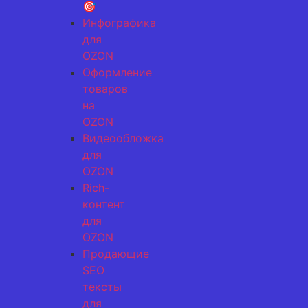
🎯
Инфографика
для
OZON
Оформление
товаров
на
OZON
Видеообложка
для
OZON
Rich-
контент
для
OZON
Продающие
SEO
тексты
для