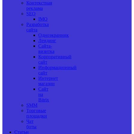
Контекстная
реклама
SEO
IMO
Разработка
сайта
Одноэкранник
Лендинг
Сайта-
визитка
Корпоративный
сайт
Информационный
сайт
Интернет
магазин
Сайт
на
Bitrix
SMM
Торговые
площадки
Чат
боты
Статьи