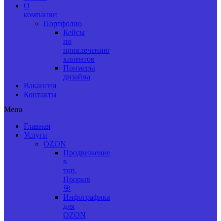
О
компании
Портфолио
Кейсы
по
привлечению
клиентов
Примеры
дизайна
Вакансии
Контакты
Menu
Главная
Услуги
OZON
Продвижение
в
топ.
Прорыв
🎯
Инфографика
для
OZON