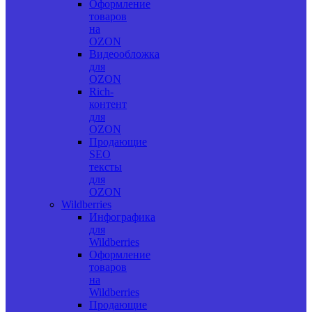
Оформление
товаров
на
OZON
Видеообложка
для
OZON
Rich-
контент
для
OZON
Продающие
SEO
тексты
для
OZON
Wildberries
Инфографика
для
Wildberries
Оформление
товаров
на
Wildberries
Продающие