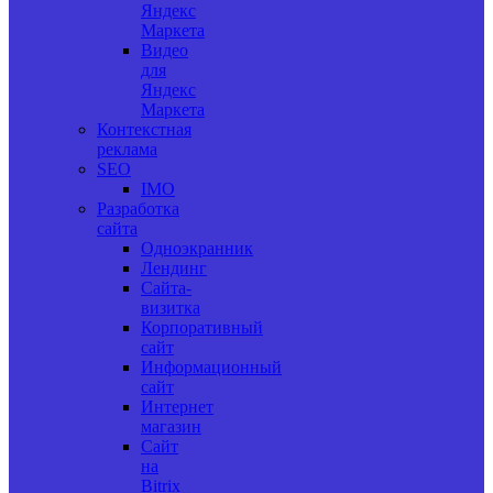
Яндекс
Маркета
Видео
для
Яндекс
Маркета
Контекстная
реклама
SEO
IMO
Разработка
сайта
Одноэкранник
Лендинг
Сайта-
визитка
Корпоративный
сайт
Информационный
сайт
Интернет
магазин
Сайт
на
Bitrix