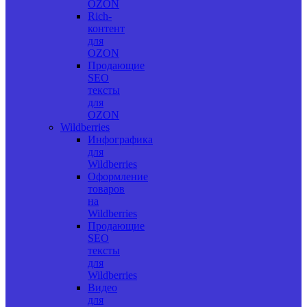
OZON
Rich-
контент
для
OZON
Продающие
SEO
тексты
для
OZON
Wildberries
Инфографика
для
Wildberries
Оформление
товаров
на
Wildberries
Продающие
SEO
тексты
для
Wildberries
Видео
для