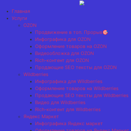
Перейти
к
Главная
содержимому
Услуги
OZON
Продвижение в топ. Прорыв🎯
Инфографика для OZON
Оформление товаров на OZON
Видеообложка для OZON
Rich-контент для OZON
Продающие SEO тексты для OZON
Wildberries
Инфографика для Wildberries
Оформление товаров на Wildberries
Продающие SEO тексты для Wildberries
Видео для Wildberries
Rich-контент для Wildberries
Яндекс Маркет
Инфографика Яндекс маркет
Оформление товаров на Яндекс Маркет