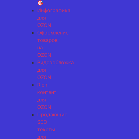
🎯
Инфографика
для
OZON
Оформление
товаров
на
OZON
Видеообложка
для
OZON
Rich-
контент
для
OZON
Продающие
SEO
тексты
для