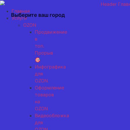
Перейти
к
Главная
Выберите ваш город
содержимому
Услуги
OZON
Продвижение
в
топ.
Прорыв
🎯
Инфографика
для
OZON
Оформление
товаров
на
OZON
Видеообложка
для
OZON