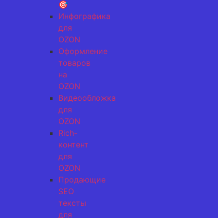
🎯
Инфографика
для
OZON
Оформление
товаров
на
OZON
Видеообложка
для
OZON
Rich-
контент
для
OZON
Продающие
SEO
тексты
для