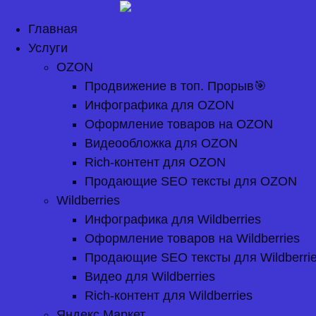
Перейти
к
Главная
содержимому
Услуги
OZON
Продвижение в топ. Прорыв🎯
Инфографика для OZON
Оформление товаров на OZON
Видеообложка для OZON
Rich-контент для OZON
Продающие SEO тексты для OZON
Wildberries
Инфографика для Wildberries
Оформление товаров на Wildberries
Продающие SEO тексты для Wildberri
Видео для Wildberries
Rich-контент для Wildberries
Яндекс Маркет