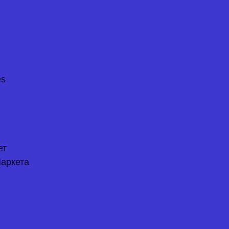
es
ет
аркета