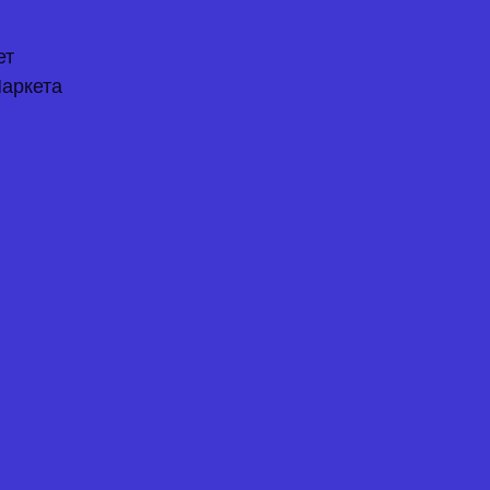
ет
аркета