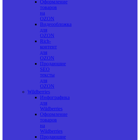
Оформление
товаров
на
OZON
Видеообложка
для
OZON
Rich-
контент
для
OZON
Продающие
SEO
тексты
для
OZON
Wildberries
Инфографика
для
Wildberries
Оформление
товаров
на
Wildberries
Продающие