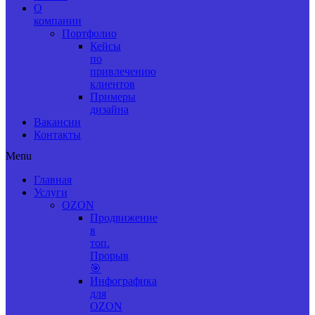
О
компании
Портфолио
Кейсы
по
привлечению
клиентов
Примеры
дизайна
Вакансии
Контакты
Menu
Главная
Услуги
OZON
Продвижение
в
топ.
Прорыв
🎯
Инфографика
для
OZON