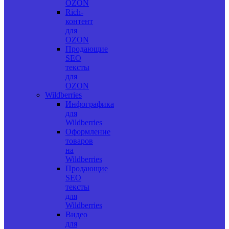
OZON
Rich-
контент
для
OZON
Продающие
SEO
тексты
для
OZON
Wildberries
Инфографика
для
Wildberries
Оформление
товаров
на
Wildberries
Продающие
SEO
тексты
для
Wildberries
Видео
для