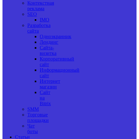
Контекстная
реклама
SEO
IMO
Разработка
сайта
Одноэкранник
Лендинг
Сайта-
визитка
Корпоративный
сайт
Информационный
сайт
Интернет
магазин
Сайт
на
Bitrix
SMM
Торговые
площадки
Чат
боты
Статьи