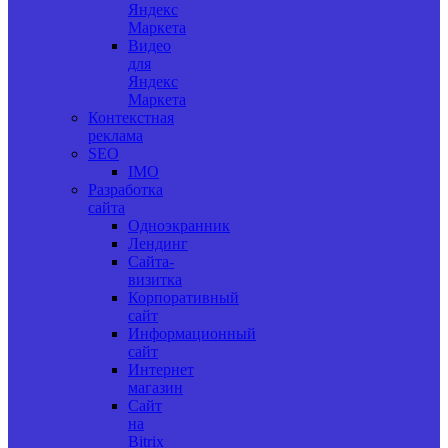
Яндекс
Маркета
Видео
для
Яндекс
Маркета
Контекстная
реклама
SEO
IMO
Разработка
сайта
Одноэкранник
Лендинг
Сайта-
визитка
Корпоративный
сайт
Информационный
сайт
Интернет
магазин
Сайт
на
Bitrix