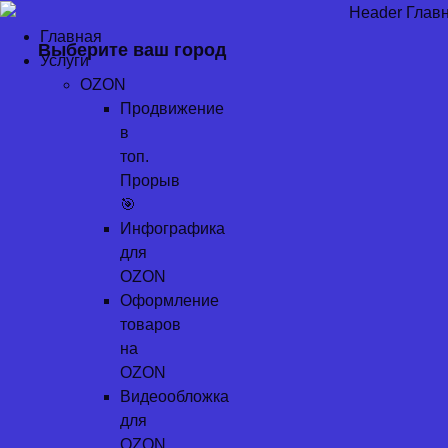
Перейти
к
Главная
Выберите ваш город
содержимому
Услуги
OZON
Продвижение
в
топ.
Прорыв
🎯
Инфографика
для
OZON
Оформление
товаров
на
OZON
Видеообложка
для
OZON