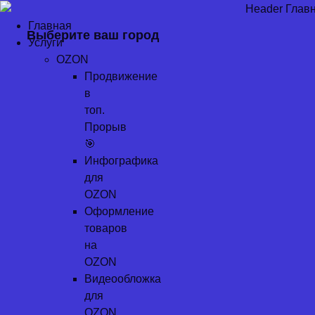
Перейти
к
Главная
Выберите ваш город
содержимому
Услуги
OZON
Продвижение
в
топ.
Прорыв
🎯
Инфографика
для
OZON
Оформление
товаров
на
OZON
Видеообложка
для
OZON