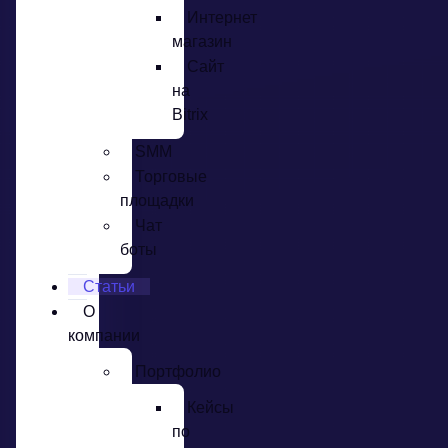
Интернет
магазин
Сайт
на
Bitrix
SMM
Торговые
площадки
Чат
боты
Статьи
О
компании
Портфолио
Кейсы
по