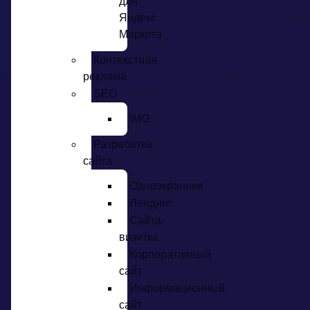
для
Яндекс
Маркета
Контекстная
реклама
SEO
IMO
Разработка
сайта
Одноэкранник
Лендинг
Сайта-
визитка
Корпоративный
сайт
Информационный
сайт