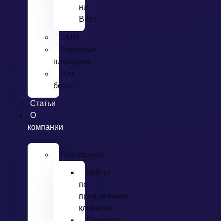
на
Bitrix
SMM
Торговые
площадки
Чат
боты
Статьи
О
компании
Портфолио
Кейсы
по
привлечению
клиентов
Примеры