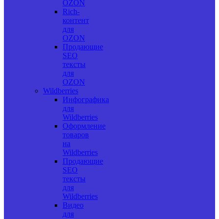
OZON
Rich-
контент
для
OZON
Продающие
SEO
тексты
для
OZON
Wildberries
Инфографика
для
Wildberries
Оформление
товаров
на
Wildberries
Продающие
SEO
тексты
для
Wildberries
Видео
для