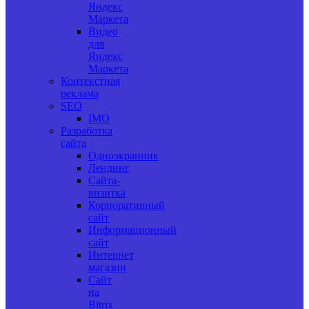
Яндекс
Маркета
Видео
для
Яндекс
Маркета
Контекстная
реклама
SEO
IMO
Разработка
сайта
Одноэкранник
Лендинг
Сайта-
визитка
Корпоративный
сайт
Информационный
сайт
Интернет
магазин
Сайт
на
Bitrix