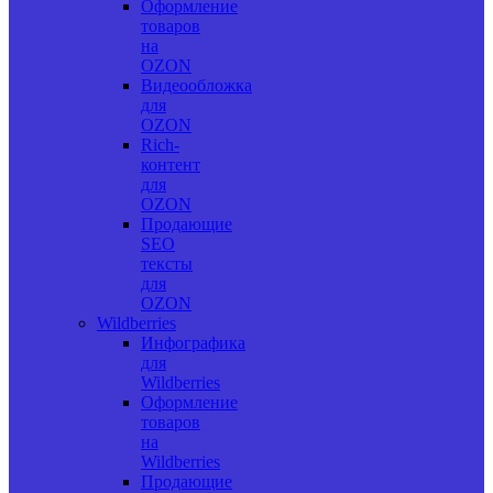
Оформление
товаров
на
OZON
Видеообложка
для
OZON
Rich-
контент
для
OZON
Продающие
SEO
тексты
для
OZON
Wildberries
Инфографика
для
Wildberries
Оформление
товаров
на
Wildberries
Продающие