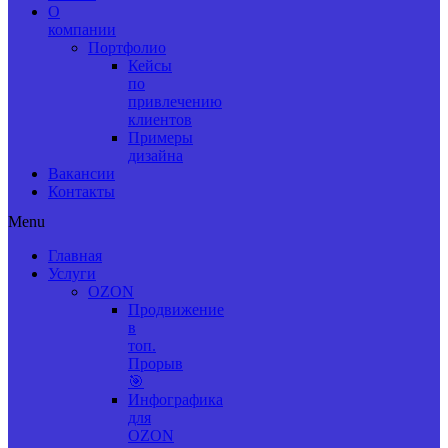
О
компании
Портфолио
Кейсы
по
привлечению
клиентов
Примеры
дизайна
Вакансии
Контакты
Menu
Главная
Услуги
OZON
Продвижение
в
топ.
Прорыв
🎯
Инфографика
для
OZON