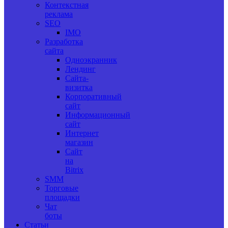
Контекстная
реклама
SEO
IMO
Разработка
сайта
Одноэкранник
Лендинг
Сайта-
визитка
Корпоративный
сайт
Информационный
сайт
Интернет
магазин
Сайт
на
Bitrix
SMM
Торговые
площадки
Чат
боты
Статьи