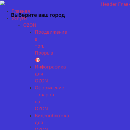
Перейти
к
Главная
Выберите ваш город
содержимому
Услуги
OZON
Продвижение
в
топ.
Прорыв
🎯
Инфографика
для
OZON
Оформление
товаров
на
OZON
Видеообложка
для
OZON