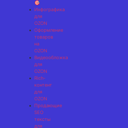
🎯
Инфографика
для
OZON
Оформление
товаров
на
OZON
Видеообложка
для
OZON
Rich-
контент
для
OZON
Продающие
SEO
тексты
для