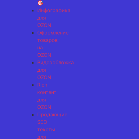
🎯
Инфографика
для
OZON
Оформление
товаров
на
OZON
Видеообложка
для
OZON
Rich-
контент
для
OZON
Продающие
SEO
тексты
для