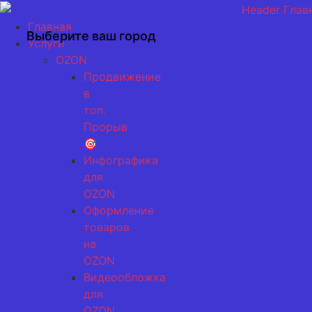
Перейти
к
Главная
Выберите ваш город
содержимому
Услуги
OZON
Продвижение
в
топ.
Прорыв
🎯
Инфографика
для
OZON
Оформление
товаров
на
OZON
Видеообложка
для
OZON