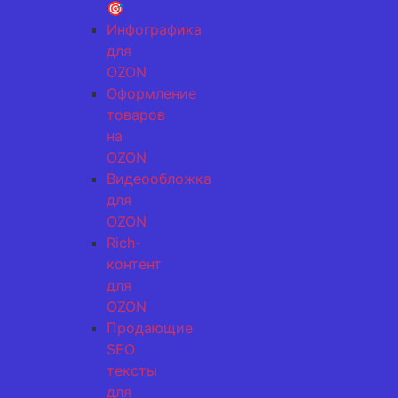
🎯
Инфографика
для
OZON
Оформление
товаров
на
OZON
Видеообложка
для
OZON
Rich-
контент
для
OZON
Продающие
SEO
тексты
для