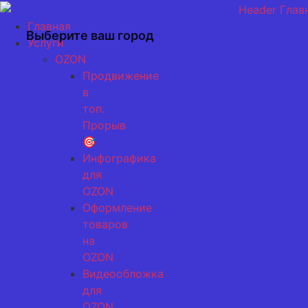
Перейти
к
Главная
Выберите ваш город
содержимому
Услуги
OZON
Продвижение
в
топ.
Прорыв
🎯
Инфографика
для
OZON
Оформление
товаров
на
OZON
Видеообложка
для
OZON