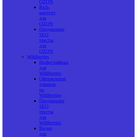
OZON
Rich-
контент
для
OZON
Продающие
SEO
тексты
для
OZON
Wildberries
Инфографика
для
Wildberries
Оформление
товаров
на
Wildberries
Продающие
SEO
тексты
для
Wildberries
Видео
для