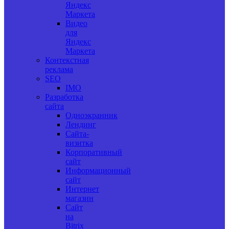
Яндекс
Маркета
Видео
для
Яндекс
Маркета
Контекстная
реклама
SEO
IMO
Разработка
сайта
Одноэкранник
Лендинг
Сайта-
визитка
Корпоративный
сайт
Информационный
сайт
Интернет
магазин
Сайт
на
Bitrix