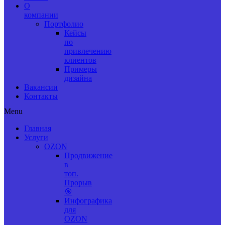
О
компании
Портфолио
Кейсы
по
привлечению
клиентов
Примеры
дизайна
Вакансии
Контакты
Menu
Главная
Услуги
OZON
Продвижение
в
топ.
Прорыв
🎯
Инфографика
для
OZON