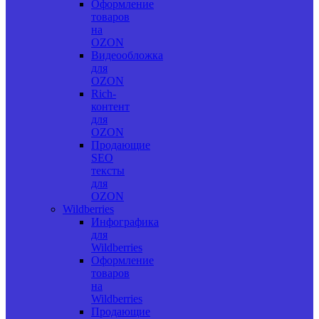
Оформление
товаров
на
OZON
Видеообложка
для
OZON
Rich-
контент
для
OZON
Продающие
SEO
тексты
для
OZON
Wildberries
Инфографика
для
Wildberries
Оформление
товаров
на
Wildberries
Продающие