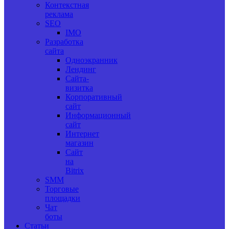
Контекстная
реклама
SEO
IMO
Разработка
сайта
Одноэкранник
Лендинг
Сайта-
визитка
Корпоративный
сайт
Информационный
сайт
Интернет
магазин
Сайт
на
Bitrix
SMM
Торговые
площадки
Чат
боты
Статьи