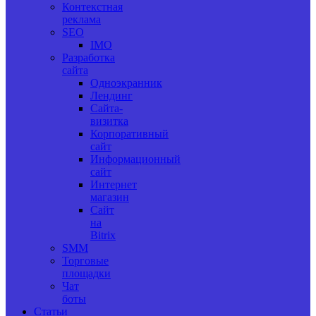
Контекстная
реклама
SEO
IMO
Разработка
сайта
Одноэкранник
Лендинг
Сайта-
визитка
Корпоративный
сайт
Информационный
сайт
Интернет
магазин
Сайт
на
Bitrix
SMM
Торговые
площадки
Чат
боты
Статьи