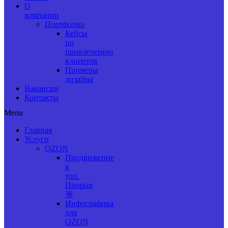
О
компании
Портфолио
Кейсы
по
привлечению
клиентов
Примеры
дизайна
Вакансии
Контакты
Menu
Главная
Услуги
OZON
Продвижение
в
топ.
Прорыв
🎯
Инфографика
для
OZON