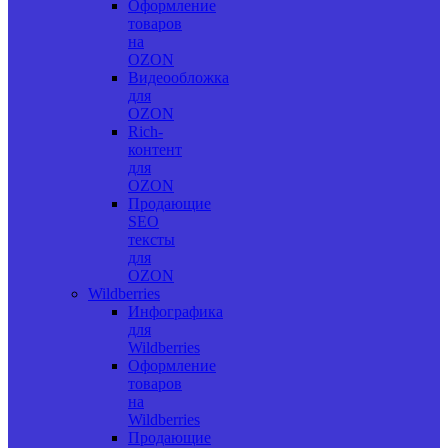
Оформление
товаров
на
OZON
Видеообложка
для
OZON
Rich-
контент
для
OZON
Продающие
SEO
тексты
для
OZON
Wildberries
Инфографика
для
Wildberries
Оформление
товаров
на
Wildberries
Продающие