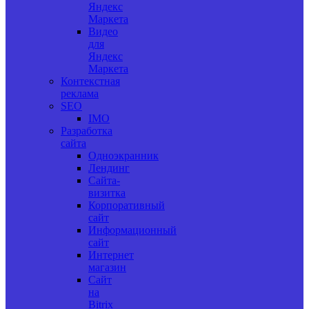
Яндекс
Маркета
Видео
для
Яндекс
Маркета
Контекстная
реклама
SEO
IMO
Разработка
сайта
Одноэкранник
Лендинг
Сайта-
визитка
Корпоративный
сайт
Информационный
сайт
Интернет
магазин
Сайт
на
Bitrix