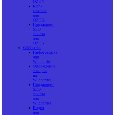
OZON
Rich-
контент
для
OZON
Продающие
SEO
тексты
для
OZON
Wildberries
Инфографика
для
Wildberries
Оформление
товаров
на
Wildberries
Продающие
SEO
тексты
для
Wildberries
Видео
для