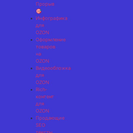
Прорыв
🎯
Инфографика
для
OZON
Оформление
товаров
на
OZON
Видеообложка
для
OZON
Rich-
контент
для
OZON
Продающие
SEO
тексты