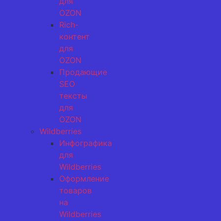
для
OZON
Rich-
контент
для
OZON
Продающие
SEO
тексты
для
OZON
Wildberries
Инфографика
для
Wildberries
Оформление
товаров
на
Wildberries