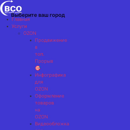
Перейти
к
Выберите ваш город
содержимому
Главная
Услуги
OZON
Продвижение
в
топ.
Прорыв
🎯
Инфографика
для
OZON
Оформление
товаров
на
OZON
Видеообложка