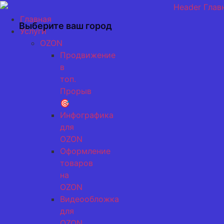
Перейти
к
Главная
Выберите ваш город
содержимому
Услуги
OZON
Продвижение
в
топ.
Прорыв
🎯
Инфографика
для
OZON
Оформление
товаров
на
OZON
Видеообложка
для
OZON