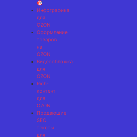
🎯
Инфографика
для
OZON
Оформление
товаров
на
OZON
Видеообложка
для
OZON
Rich-
контент
для
OZON
Продающие
SEO
тексты
для