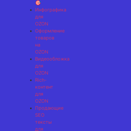
🎯
Инфографика
для
OZON
Оформление
товаров
на
OZON
Видеообложка
для
OZON
Rich-
контент
для
OZON
Продающие
SEO
тексты
для