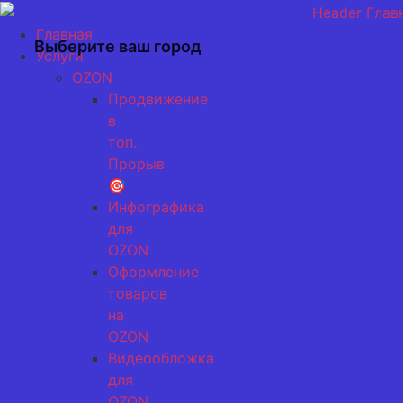
Перейти
к
Главная
Выберите ваш город
содержимому
Услуги
OZON
Продвижение
в
топ.
Прорыв
🎯
Инфографика
для
OZON
Оформление
товаров
на
OZON
Видеообложка
для
OZON