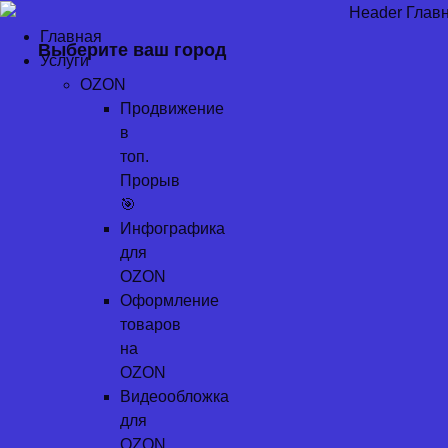
Перейти
к
Главная
Выберите ваш город
содержимому
Услуги
OZON
Продвижение
в
топ.
Прорыв
🎯
Инфографика
для
OZON
Оформление
товаров
на
OZON
Видеообложка
для
OZON