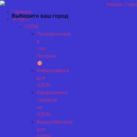
Перейти
к
Главная
Выберите ваш город
содержимому
Услуги
OZON
Продвижение
в
топ.
Прорыв
🎯
Инфографика
для
OZON
Оформление
товаров
на
OZON
Видеообложка
для
OZON