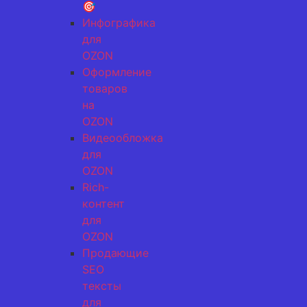
🎯
Инфографика
для
OZON
Оформление
товаров
на
OZON
Видеообложка
для
OZON
Rich-
контент
для
OZON
Продающие
SEO
тексты
для