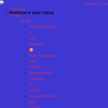
Перейти
к
Главная
Выберите ваш город
содержимому
Услуги
OZON
Продвижение
в
топ.
Прорыв
🎯
Инфографика
для
OZON
Оформление
товаров
на
OZON
Видеообложка
для
OZON