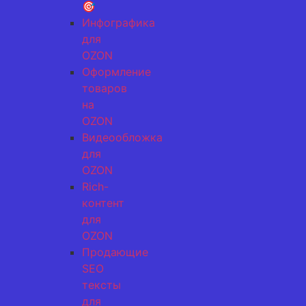
🎯
Инфографика
для
OZON
Оформление
товаров
на
OZON
Видеообложка
для
OZON
Rich-
контент
для
OZON
Продающие
SEO
тексты
для