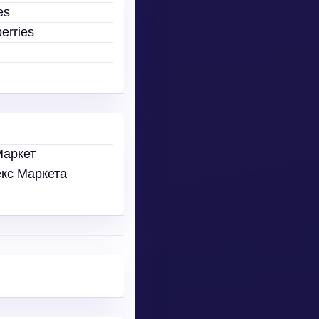
es
erries
Маркет
кс Маркета