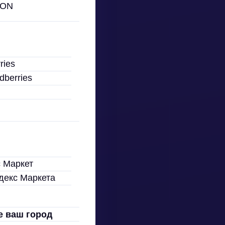
ZON
ries
berries
 Маркет
декс Маркета
 ваш город