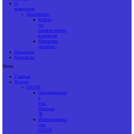
О
компании
Портфолио
Кейсы
по
привлечению
клиентов
Примеры
дизайна
Вакансии
Контакты
Menu
Главная
Услуги
OZON
Продвижение
в
топ.
Прорыв
🎯
Инфографика
для
OZON