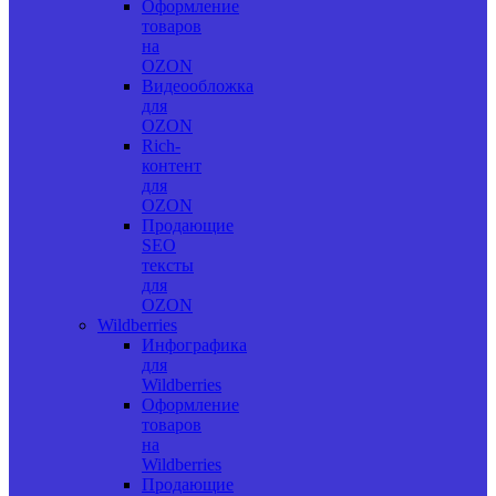
Оформление
товаров
на
OZON
Видеообложка
для
OZON
Rich-
контент
для
OZON
Продающие
SEO
тексты
для
OZON
Wildberries
Инфографика
для
Wildberries
Оформление
товаров
на
Wildberries
Продающие