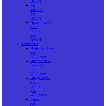
OZON
Rich-
контент
для
OZON
Продающие
SEO
тексты
для
OZON
Wildberries
Инфографика
для
Wildberries
Оформление
товаров
на
Wildberries
Продающие
SEO
тексты
для
Wildberries
Видео
для