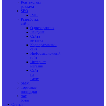
Контекстная
реклама
SEO
IMO
Разработка
сайта
Одноэкранник
Лендинг
Сайта-
визитка
Корпоративный
сайт
Информационный
сайт
Интернет
магазин
Сайт
на
Bitrix
SMM
Торговые
площадки
Чат
боты
Статьи