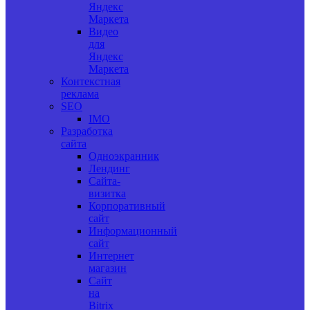
Яндекс
Маркета
Видео
для
Яндекс
Маркета
Контекстная
реклама
SEO
IMO
Разработка
сайта
Одноэкранник
Лендинг
Сайта-
визитка
Корпоративный
сайт
Информационный
сайт
Интернет
магазин
Сайт
на
Bitrix