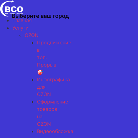
Перейти
к
Выберите ваш город
содержимому
Главная
Услуги
OZON
Продвижение
в
топ.
Прорыв
🎯
Инфографика
для
OZON
Оформление
товаров
на
OZON
Видеообложка