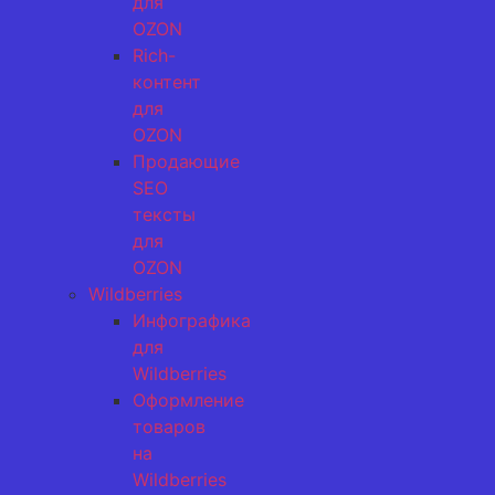
для
OZON
Rich-
контент
для
OZON
Продающие
SEO
тексты
для
OZON
Wildberries
Инфографика
для
Wildberries
Оформление
товаров
на
Wildberries