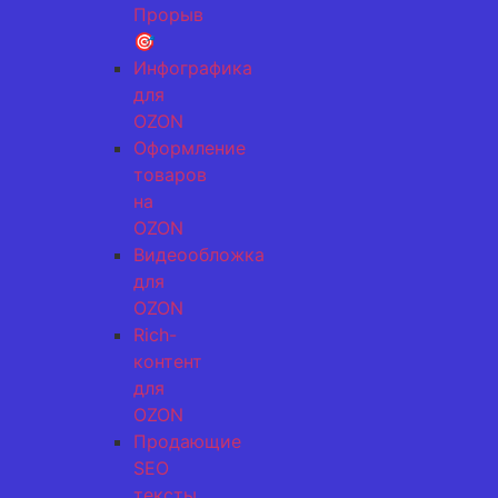
Прорыв
🎯
Инфографика
для
OZON
Оформление
товаров
на
OZON
Видеообложка
для
OZON
Rich-
контент
для
OZON
Продающие
SEO
тексты