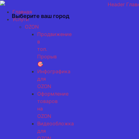
Перейти
к
Главная
Выберите ваш город
содержимому
Услуги
OZON
Продвижение
в
топ.
Прорыв
🎯
Инфографика
для
OZON
Оформление
товаров
на
OZON
Видеообложка
для
OZON