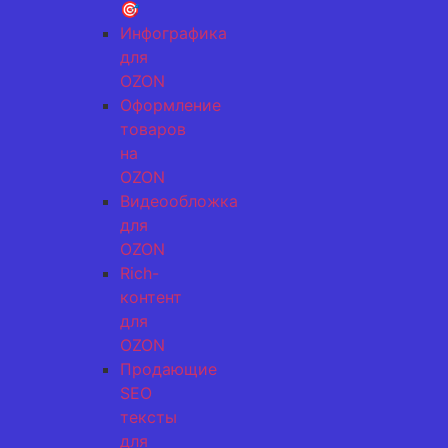
🎯
Инфографика
для
OZON
Оформление
товаров
на
OZON
Видеообложка
для
OZON
Rich-
контент
для
OZON
Продающие
SEO
тексты
для