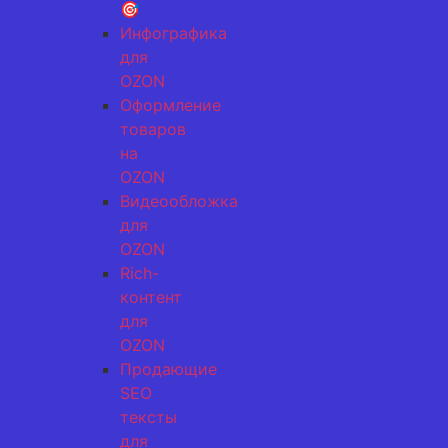
🎯
Инфографика
для
OZON
Оформление
товаров
на
OZON
Видеообложка
для
OZON
Rich-
контент
для
OZON
Продающие
SEO
тексты
для