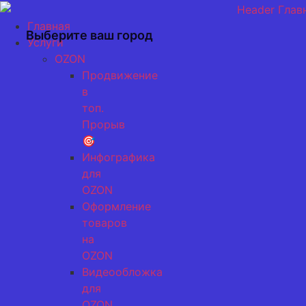
Перейти
к
Главная
Выберите ваш город
содержимому
Услуги
OZON
Продвижение
в
топ.
Прорыв
🎯
Инфографика
для
OZON
Оформление
товаров
на
OZON
Видеообложка
для
OZON