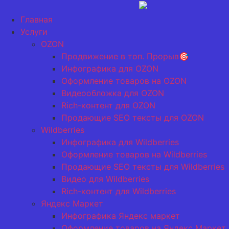
Перейти
к
Главная
содержимому
Услуги
OZON
Продвижение в топ. Прорыв🎯
Инфографика для OZON
Оформление товаров на OZON
Видеообложка для OZON
Rich-контент для OZON
Продающие SEO тексты для OZON
Wildberries
Инфографика для Wildberries
Оформление товаров на Wildberries
Продающие SEO тексты для Wildberries
Видео для Wildberries
Rich-контент для Wildberries
Яндекс Маркет
Инфографика Яндекс маркет
Оформление товаров на Яндекс Маркет